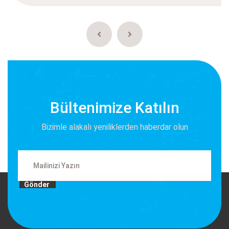
Bültenimize Katılın
Bizimle alakalı yeniliklerden haberdar olun
Gönder