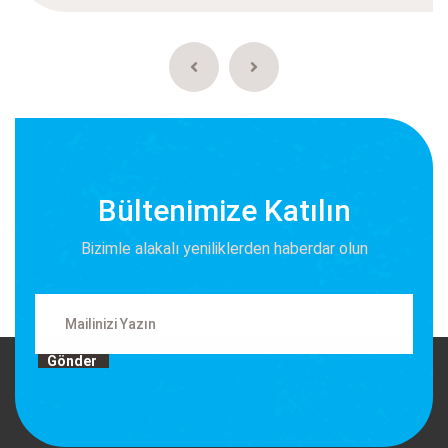
Bültenimize Katılın
Bizimle alakalı yeniliklerden haberdar olun
Gönder