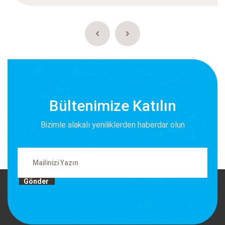
Bültenimize Katılın
Bizimle alakalı yeniliklerden haberdar olun
Gönder