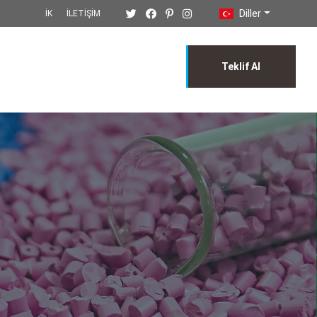
Diller
İK
İLETIŞIM
Teklif Al