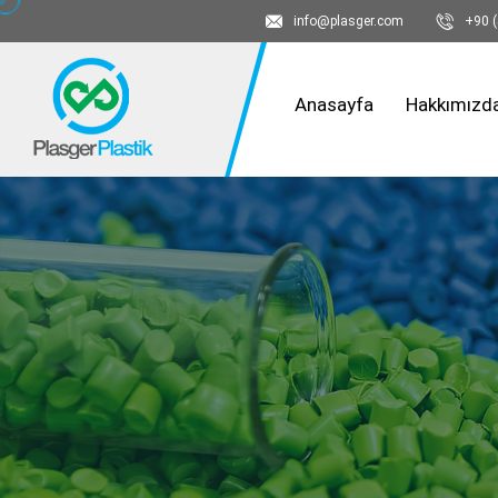
info@plasger.com
+90 (
Anasayfa
Hakkımızd