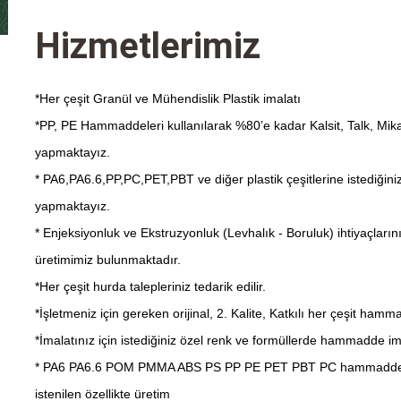
Hizmetlerimiz
*Her çeşit Granül ve Mühendislik Plastik imalatı
*PP, PE Hammaddeleri kullanılarak %80’e kadar Kalsit, Talk, Mik
yapmaktayız.
* PA6,PA6.6,PP,PC,PET,PBT ve diğer plastik çeşitlerine istediğini
yapmaktayız.
* Enjeksiyonluk ve Ekstruzyonluk (Levhalık - Boruluk) ihtiyaçların
üretimimiz bulunmaktadır.
*Her çeşit hurda talepleriniz tedarik edilir.
*İşletmeniz için gereken orijinal, 2. Kalite, Katkılı her çeşit ham
*İmalatınız için istediğiniz özel renk ve formüllerde hammadde im
* PA6 PA6.6 POM PMMA ABS PS PP PE PET PBT PC hammaddeleriyl
istenilen özellikte üretim