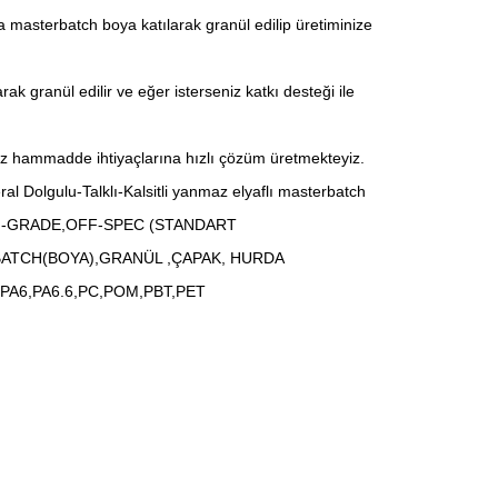
 masterbatch boya katılarak granül edilip üretiminize
ak granül edilir ve eğer isterseniz katkı desteği ile
kısız hammadde ihtiyaçlarına hızlı çözüm üretmekteyiz.
olgulu-Talklı-Kalsitli yanmaz elyaflı masterbatch
F-GRADE,OFF-SPEC (STANDART
BATCH(BOYA),GRANÜL ,ÇAPAK, HURDA
PA6,PA6.6,PC,POM,PBT,PET