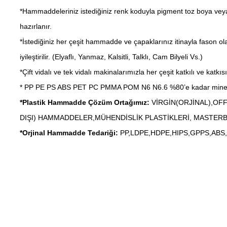
*Hammaddeleriniz istediğiniz renk koduyla pigment toz boya veya
hazırlanır.
*İstediğiniz her çeşit hammadde ve çapaklarınız itinayla fason olar
iyileştirilir. (Elyaflı, Yanmaz, Kalsitli, Talklı, Cam Bilyeli Vs.)
*Çift vidalı ve tek vidalı makinalarımızla her çeşit katkılı ve kat
* PP PE PS ABS PET PC PMMA POM N6 N6.6 %80’e kadar mineral D
*Plastik Hammadde Çözüm Ortağımız:
VİRGİN(ORJİNAL),OF
DIŞI) HAMMADDELER,MÜHENDİSLİK PLASTİKLERİ, MASTER
*Orjinal Hammadde Tedariği:
PP,LDPE,HDPE,HIPS,GPPS,ABS,