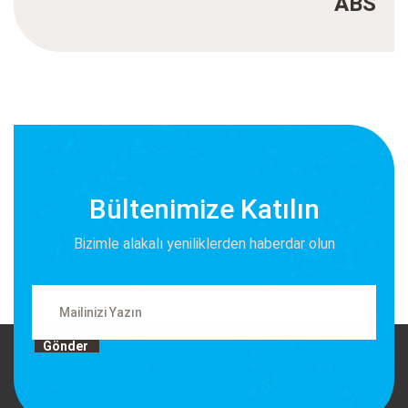
ABS
Bültenimize Katılın
Bizimle alakalı yeniliklerden haberdar olun
Gönder